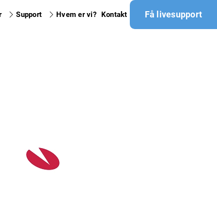
Få livesupport
r
Support
Hvem er vi?
Kontakt